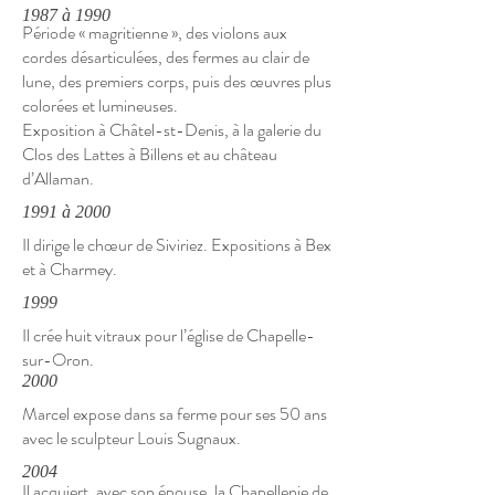
1987 à 1990
Période « magritienne », des violons aux
cordes désarticulées, des fermes au clair de
lune, des premiers corps, puis des œuvres plus
colorées et lumineuses.
Exposition à Châtel-st-Denis, à la galerie du
Clos des Lattes à Billens et au château
d’Allaman.
1991 à 2000
Il dirige le chœur de Siviriez. Expositions à Bex
et à Charmey.
1999
Il crée huit vitraux pour l’église de Chapelle-
sur-Oron.
2000
Marcel expose dans sa ferme pour ses 50 ans
avec le sculpteur Louis Sugnaux.
2004
Il acquiert, avec son épouse, la Chapellenie de