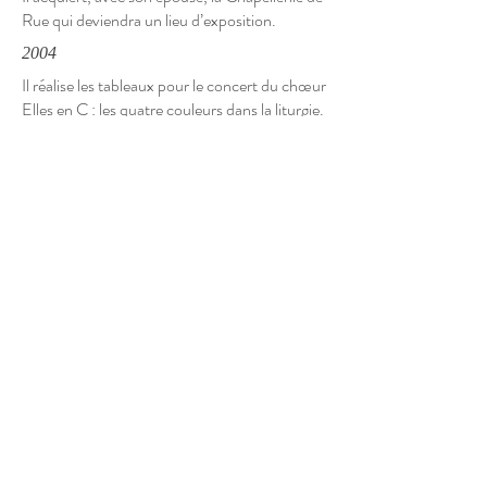
Rue qui deviendra un lieu d’exposition.
2004
Il réalise les tableaux pour le concert du chœur
Elles en C : les quatre couleurs dans la liturgie.
2004 à 2005
Il invente une nouvelle technique au pastel,
pigments et résine qui le libère de protéger ses
œuvres avec un verre.
2006
Il crée les œuvres qui accompagnent le
concert du choeur Elles en C dirigé par
Marie-Josée Monney :l’arbre et les 4
éléments.
2010
Il dirige la Cécilienne de Châtel-st-Denis pour
son 100ième anniversaire et crée les
peintures « les Mystères de Marie ».
2012